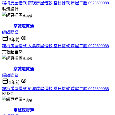
楊梅房屋借款 南崁房屋借款 當日撥款 房屋二胎 0973699088
裝潢設計
京誠速貸通
繼續閱讀
5年前
楊梅房屋借款 大溪房屋借款 當日撥款 房屋二胎 0973699088
宗教超自然
京誠速貸通
繼續閱讀
5年前
楊梅房屋借款 龍潭房屋借款 當日撥款 房屋二胎 0973699088
KUSO
京誠速貸通