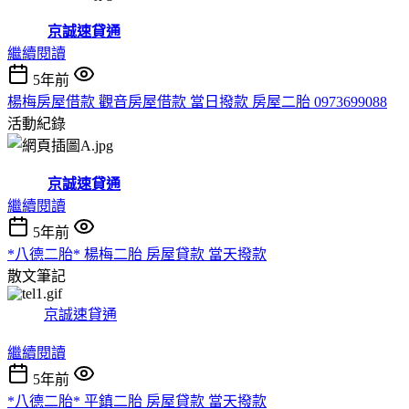
京誠速貸通
繼續閱讀
5年前
楊梅房屋借款 觀音房屋借款 當日撥款 房屋二胎 0973699088
活動紀錄
京誠速貸通
繼續閱讀
5年前
*八德二胎* 楊梅二胎 房屋貸款 當天撥款
散文筆記
京誠速貸通
繼續閱讀
5年前
*八德二胎* 平鎮二胎 房屋貸款 當天撥款